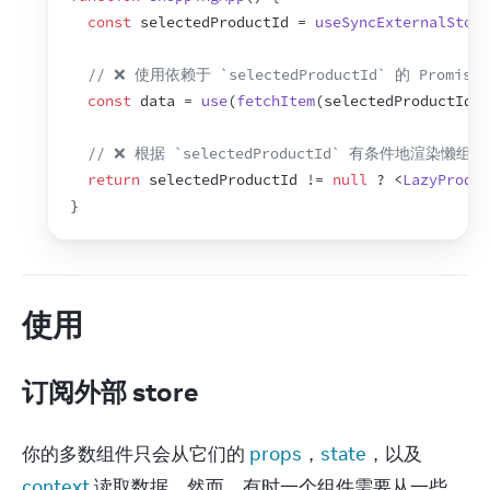
const
selectedProductId
 = 
useSyncExternalStore
// ❌ 使用依赖于 `selectedProductId` 的 Promise
const
data
 = 
use
(
fetchItem
(
selectedProductId
)
)
// ❌ 根据 `selectedProductId` 有条件地渲染懒组件
return
selectedProductId
 != 
null
 ? 
<
LazyProduc
}
使用
订阅外部 store
你的多数组件只会从它们的 
props
，
state
，以及 
context
 读取数据。然而，有时一个组件需要从一些 