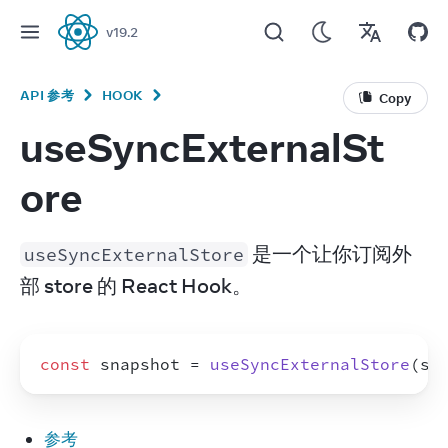
v
19.2
React
API 参考
HOOK
Copy
useSyncExternalSt
ore
 是一个让你订阅外
useSyncExternalStore
部 store 的 React Hook。
const
snapshot
 = 
useSyncExternalStore
(
su
参考