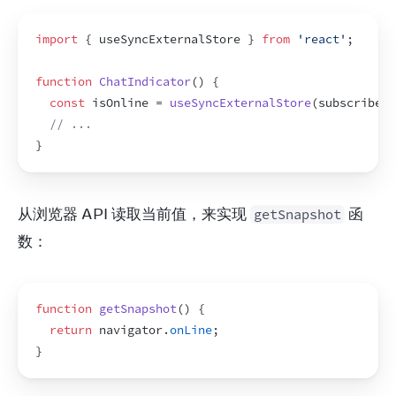
import
{
useSyncExternalStore
}
from
'react'
;
function
ChatIndicator
(
)
{
const
isOnline
 = 
useSyncExternalStore
(
subscribe
,
// ...
}
从浏览器 API 读取当前值，来实现 
 函
getSnapshot
数：
function
getSnapshot
(
)
{
return
navigator
.
onLine
;
}