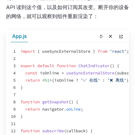
API 读到这个值，以及如何订阅其改变。断开你的设备
的网络，就可以观察到组件重新渲染了：
App.js
1
import
{
useSyncExternalStore
}
from
'react'
;
2
3
export
default
function
ChatIndicator
(
)
{
4
const
isOnline
 = 
useSyncExternalStore
(
subscri
5
return
<
h1
>
{
isOnline
 ? 
'✅ 在线'
 : 
'❌ 离线'
}
</
6
}
7
8
function
getSnapshot
(
)
{
9
return
navigator
.
onLine
;
10
}
11
12
function
subscribe
(
callback
)
{