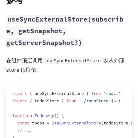
useSyncExternalStore(subscrib
e, getSnapshot,
getServerSnapshot?)
在组件顶层调用 
 以从外部 
useSyncExternalStore
store 读取值。
import
{
useSyncExternalStore
}
from
'react'
;
import
{
todosStore
}
from
'./todoStore.js'
;
function
TodosApp
(
)
{
const
todos
 = 
useSyncExternalStore
(
todosStore
.
sub
// ...
}