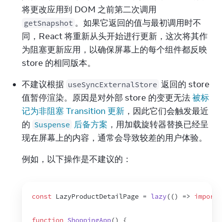
将更改应用到 DOM 之前第二次调用 
。如果它返回的值与最初调用时不
getSnapshot
同，React 将重新从头开始进行更新，这次将其作
为阻塞更新应用，以确保屏幕上的每个组件都反映 
store 的相同版本。
不建议根据 
 返回的 store 
useSyncExternalStore
值暂停渲染。原因是对外部 store 的变更无法 
被标
记为非阻塞 Transition 更新
，因此它们会触发最近
的 
 后备方案
，用加载旋转器替换已经呈
Suspense
现在屏幕上的内容，通常会导致较差的用户体验。
例如，以下操作是不建议的：
const
LazyProductDetailPage
 = 
lazy
(
(
)
=>
import
(
function
ShoppingApp
(
)
{