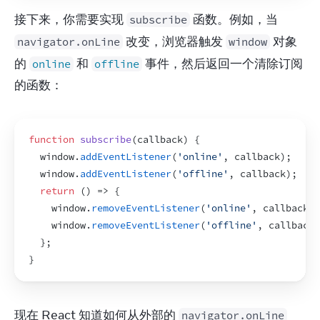
接下来，你需要实现 
 函数。例如，当 
subscribe
 改变，浏览器触发 
 对象
navigator.onLine
window
的 
 和 
 事件，然后返回一个清除订阅
online
offline
的函数：
function
subscribe
(
callback
)
{
window
.
addEventListener
(
'online'
,
callback
)
;
window
.
addEventListener
(
'offline'
,
callback
)
;
return
(
)
=>
{
window
.
removeEventListener
(
'online'
,
callback
)
;
window
.
removeEventListener
(
'offline'
,
callback
)
}
;
}
现在 React 知道如何从外部的 
navigator.onLine