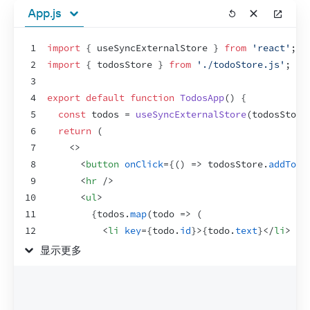
App.js
1
import
{
useSyncExternalStore
}
from
'react'
;
2
import
{
todosStore
}
from
'./todoStore.js'
;
3
4
export
default
function
TodosApp
(
)
{
5
const
todos
 = 
useSyncExternalStore
(
todosStore
6
return
(
7
<
>
8
<
button
onClick
=
{
(
)
=>
todosStore
.
addTodo
9
<
hr
/>
10
<
ul
>
11
{
todos
.
map
(
todo
=>
(
12
<
li
key
=
{
todo
.
id
}
>
{
todo
.
text
}
</
li
>
13
)
)
}
显示更多
14
</
ul
>
15
</
>
16
)
;