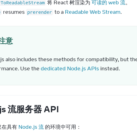
将 React 树渲染为
可读的 web 流
。
rToReadableStream
resumes
to a
Readable Web Stream
.
e
prerender
注意
js also includes these methods for compatibility, but 
rmance. Use the 
dedicated Node.js APIs
 instead.
.js 流服务器 API
在具有 
Node.js 流
 的环境中可用：