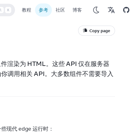
教程
参考
社区
博客
l
K
Copy page
 组件渲染为 HTML。这些 API 仅在服务器
为你调用相关 API。大多数组件不需要导入
现代 edge 运行时：