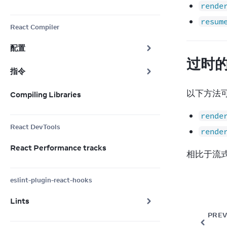
rende
resum
React Compiler
配置
过时的
指令
以下方法
Compiling Libraries
rende
React DevTools
rende
React Performance tracks
相比于流式
eslint-plugin-react-hooks
Lints
PREV