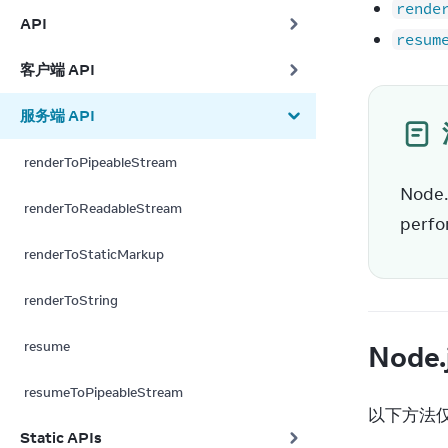
rende
API
resum
客户端 API
服务端 API
renderToPipeableStream
Node.
renderToReadableStream
perfo
renderToStaticMarkup
renderToString
resume
Node
resumeToPipeableStream
以下方法仅
Static APIs