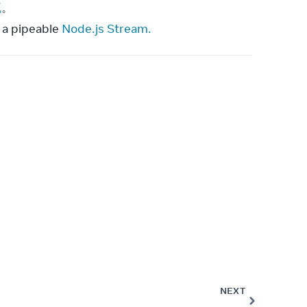
流
。
 a pipeable
Node.js Stream.
NEXT