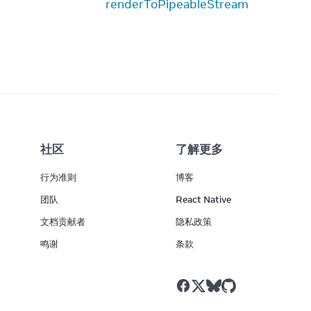
renderToPipeableStream
社区
了解更多
行为准则
博客
团队
React Native
文档贡献者
隐私政策
鸣谢
条款