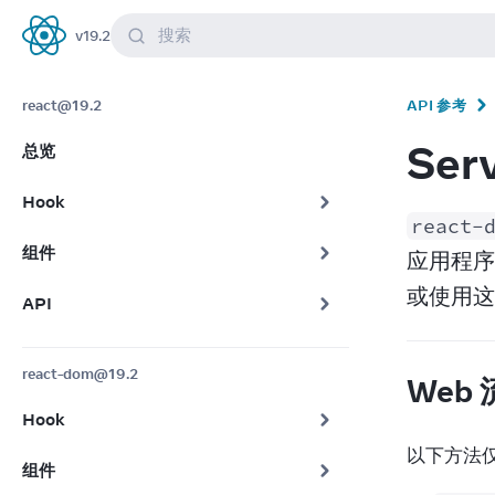
搜索
v
19.2
React
react@19.2
API 参考
Ser
总览
Hook
react-
组件
应用程序
或使用这些
API
react-dom@19.2
Web 
Hook
以下方法仅
组件