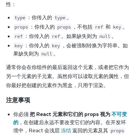
性：
：你传入的
。
type
type
：你传入的
，不包括
和
。
props
props
ref
key
：你传入的
。如果缺失则为
。
ref
ref
null
：你传入的
，会被强制转换为字符串。如
key
key
果缺失则为
。
null
通常你会在你组件的最后返回这个元素，或者把它作为
另一个元素的子元素。虽然你可以读取元素的属性，但
你最好把创建的元素作为黑盒，只用于渲染。
注意事项
你必须 
把 React 元素和它们的 props 视为 
不可变
的
，在创建后永远不要改变它们的内容。在开发环
境中，React 会浅层 
冻结
 返回的元素及其 
props