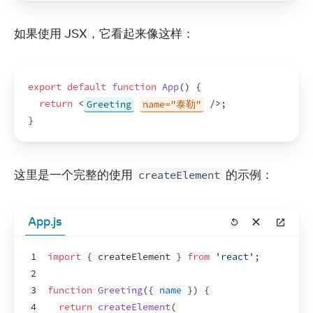
如果使用 JSX，它看起来像这样：
export
default
function
App
(
)
{
return
<
Greeting
name="泰勒"
/>
;
}
这里是一个完整的使用 
 的示例：
createElement
App.js
1
import
{
createElement
}
from
'react'
;
2
3
function
Greeting
(
{
name
}
)
{
4
return
createElement
(