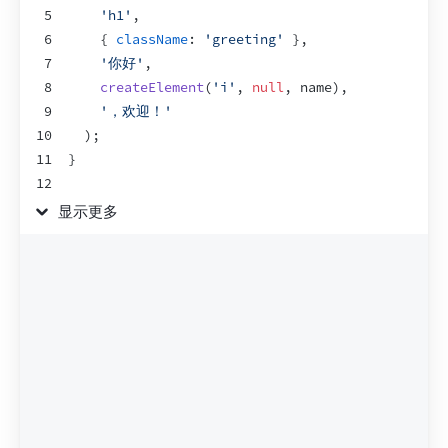
5
'h1'
,
6
{
className
:
'greeting'
}
,
7
'你好'
,
8
createElement
(
'i'
,
null
,
name
)
,
9
'，欢迎！'
10
)
;
11
}
12
13
export
default
function
App
(
)
{
显示更多
14
return
createElement
(
15
Greeting
,
16
{
name
:
'泰勒'
}
17
)
;
18
}
19