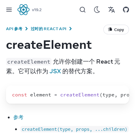
v
19.2
React
API 参考
过时的 REACT API
Copy
createElement
 允许你创建一个 React 元
createElement
素。它可以作为 
JSX
 的替代方案。
const
element
 = 
createElement
(
type
,
prop
参考
createElement(type, props, ...children)