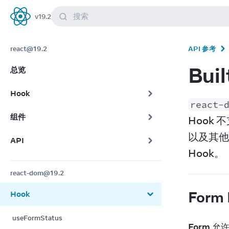
搜索
v
19.2
React
react@19.2
API 参考
Bui
总览
Hook
react-
组件
Hook 
以及其他
API
Hook。
react-dom@19.2
Form
Hook
useFormStatus
Form
 允