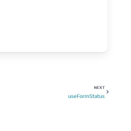
NEXT
useFormStatus