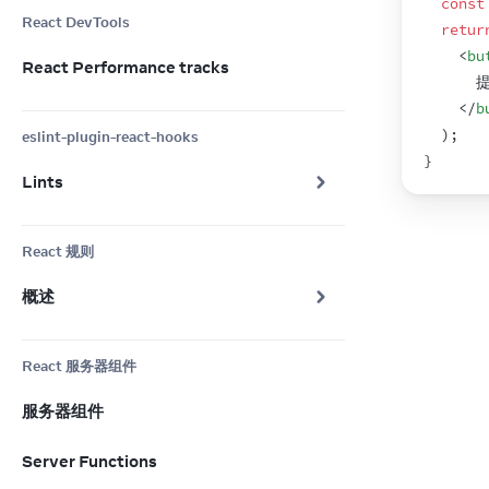
const
React DevTools
retur
<
bu
React Performance tracks
      
</
b
)
;
eslint-plugin-react-hooks
}
Lints
React 规则
概述
React 服务器组件
服务器组件
Server Functions