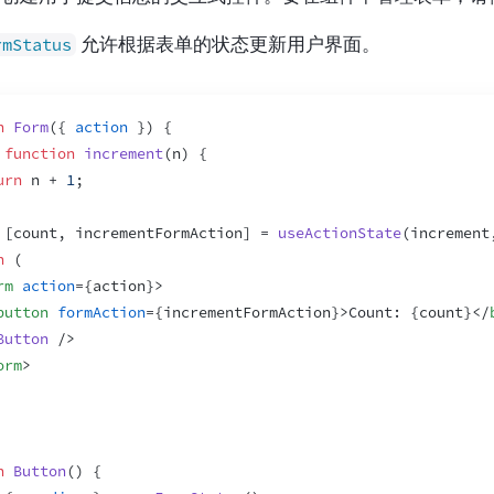
允许根据表单的状态更新用户界面。
rmStatus
n
Form
(
{
action
}
)
{
function
increment
(
n
)
{
urn
n
 + 
1
;
[
count
,
incrementFormAction
]
 = 
useActionState
(
increment
n
(
rm
action
=
{
action
}
>
button
formAction
=
{
incrementFormAction
}
>
Count: 
{
count
}
</
Button
/>
orm
>
n
Button
(
)
{