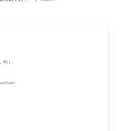
,
0
)
;
button
>