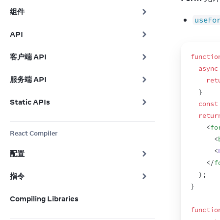
组件
useFo
API
客户端 API
functio
async
服务端 API
ret
}
Static APIs
const
retur
<
fo
React Compiler
<
<
配置
</
f
)
;
指令
}
Compiling Libraries
functio