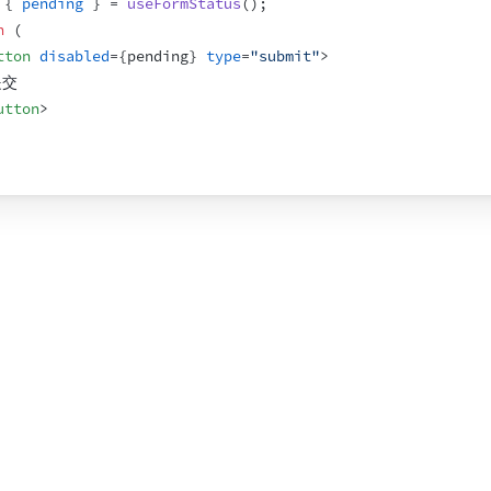
{
pending
}
 = 
useFormStatus
(
)
;
n
(
tton
disabled
=
{
pending
}
type
=
"submit"
>
提交
utton
>