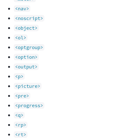
<nav>
<noscript>
<object>
<ol>
<optgroup>
<option>
<output>
<p>
<picture>
<pre>
<progress>
<q>
<rp>
<rt>