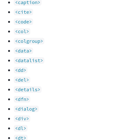
<caption>
<cite>
<code>
<col>
<colgroup>
<data>
<datalist>
<dd>
<del>
<details>
<dfn>
<dialog>
<div>
<dl>
<dt>