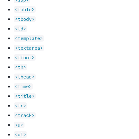
<table>
<tbody>
<td>
<template>
<textarea>
<tfoot>
<th>
<thead>
<time>
<title>
<tr>
<track>
<u>
<ul>