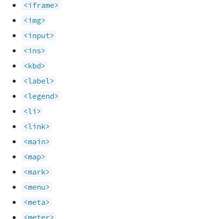
<iframe>
<img>
<input>
<ins>
<kbd>
<label>
<legend>
<li>
<link>
<main>
<map>
<mark>
<menu>
<meta>
<meter>