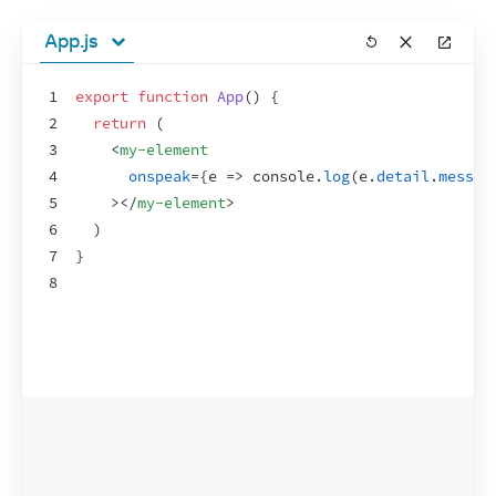
App.js
1
export
function
App
(
)
{
2
return
(
3
<
my-element
4
onspeak
=
{
e
=>
console
.
log
(
e
.
detail
.
messag
5
>
</
my-element
>
6
)
7
}
8