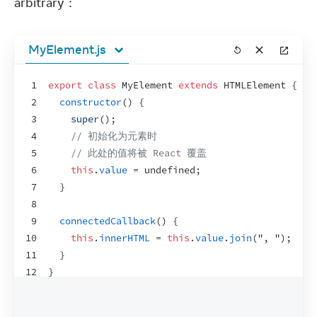
arbitrary：
MyElement.js
1
export
class
 MyElement 
extends
HTMLElement
{
2
constructor
(
)
{
3
super
(
)
;
4
// 初始化为元素时
5
// 此处的值将被 React 覆盖
6
this
.
value
 = 
undefined
;
7
}
8
9
connectedCallback
(
)
{
10
this
.
innerHTML
 = 
this
.
value
.
join
(
", "
)
;
11
}
12
}
13