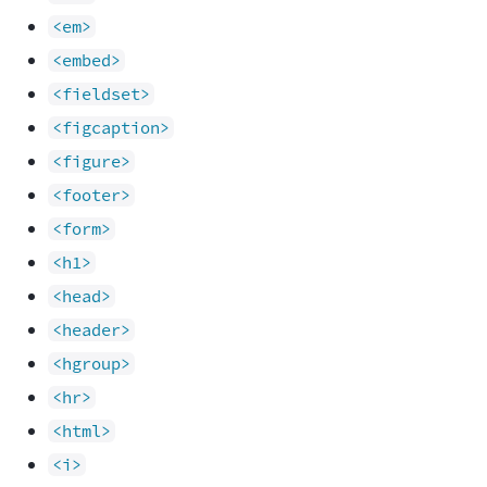
<em>
<embed>
<fieldset>
<figcaption>
<figure>
<footer>
<form>
<h1>
<head>
<header>
<hgroup>
<hr>
<html>
<i>