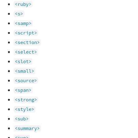
<ruby>
<s>
<samp>
<script>
<section>
<select>
<slot>
<small>
<source>
<span>
<strong>
<style>
<sub>
<summary>
<sup>