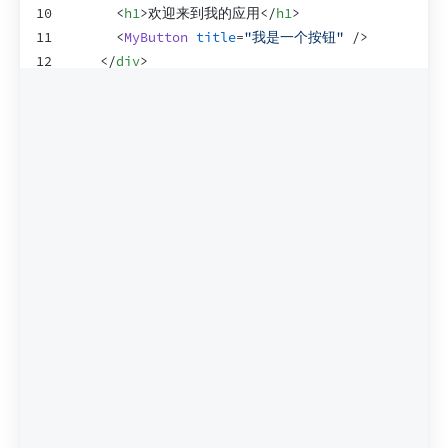
10
<
h1
>
欢迎来到我的应用
</
h1
>
11
<
MyButton
title
=
"我是一个按钮"
/>
12
</
div
>
13
)
;
14
}
15