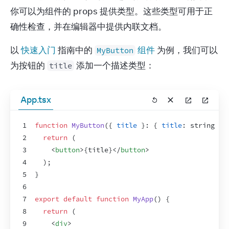
你可以为组件的 props 提供类型。这些类型可用于正
确性检查，并在编辑器中提供内联文档。
以 
快速入门
 指南中的 
 组件
 为例，我们可以
MyButton
为按钮的 
 添加一个描述类型：
title
App.tsx
1
function
MyButton
(
{
title
}
:
{
title
:
 string 
}
)
2
return
(
3
<
button
>
{
title
}
</
button
>
4
)
;
5
}
6
7
export
default
function
MyApp
(
)
{
8
return
(
9
<
div
>