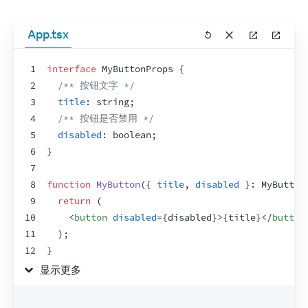
App.tsx
1
interface
 MyButtonProps 
{
2
/** 按钮文字 */
3
title
:
 string
;
4
/** 按钮是否禁用 */
5
disabled
:
 boolean
;
6
}
7
8
function
MyButton
(
{
title
,
disabled
}
:
 MyButton
9
return
(
10
<
button
disabled
=
{
disabled
}
>
{
title
}
</
button
11
)
;
12
}
13
显示更多
14
export
default
function
MyApp
(
)
{
15
return
(